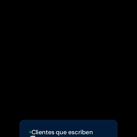
VENTAJAS
Cada mensaje, una 
oportunidad de venta
Clientes que escriben