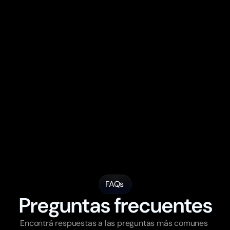
Respuestas inteligentes activas 24/7
Identificación de oportunidades de compra
Entrenamiento continuo del asistente
Integraciones avanzadas (precios, stock y sistemas)
Flujos inteligentes que guían al cliente hasta el 
pedido
Optimización mensual del rendimiento
Soporte prioritario
Empezar
FAQs
Preguntas frecuentes
Encontrá respuestas a las preguntas más comunes 